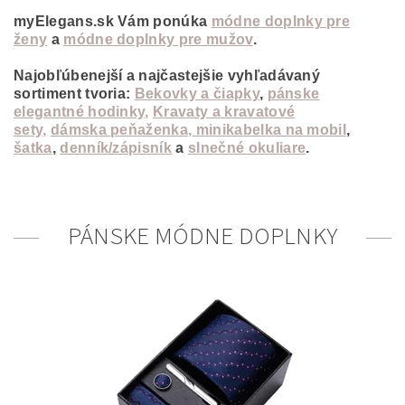
myElegans.sk Vám ponúka
módne doplnky pre
ženy
a
módne doplnky pre mužov
.
Najobľúbenejší a najčastejšie vyhľadávaný
sortiment tvoria
:
Bekovky a čiapky
,
pánske
elegantné hodinky,
Kravaty a kravatové
sety,
dámska peňaženka, minikabelka na mobil
,
šatka
,
denník/zápisník
a
slnečné okuliare
.
PÁNSKE MÓDNE DOPLNKY