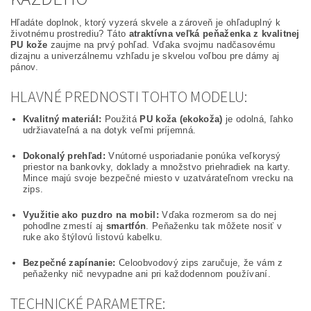
Hľadáte doplnok, ktorý vyzerá skvele a zároveň je ohľaduplný k
životnému prostrediu? Táto
atraktívna veľká peňaženka z kvalitnej
PU kože
zaujme na prvý pohľad. Vďaka svojmu nadčasovému
dizajnu a univerzálnemu vzhľadu je skvelou voľbou pre dámy aj
pánov.
HLAVNÉ PREDNOSTI TOHTO MODELU:
Kvalitný materiál:
Použitá
PU koža (ekokoža)
je odolná, ľahko
udržiavateľná a na dotyk veľmi príjemná.
Dokonalý prehľad:
Vnútorné usporiadanie ponúka veľkorysý
priestor na bankovky, doklady a množstvo priehradiek na karty.
Mince majú svoje bezpečné miesto v uzatvárateľnom vrecku na
zips.
Využitie ako puzdro na mobil:
Vďaka rozmerom sa do nej
pohodlne zmestí aj
smartfón
. Peňaženku tak môžete nosiť v
ruke ako štýlovú listovú kabelku.
Bezpečné zapínanie:
Celoobvodový zips zaručuje, že vám z
peňaženky nič nevypadne ani pri každodennom používaní.
TECHNICKÉ PARAMETRE: