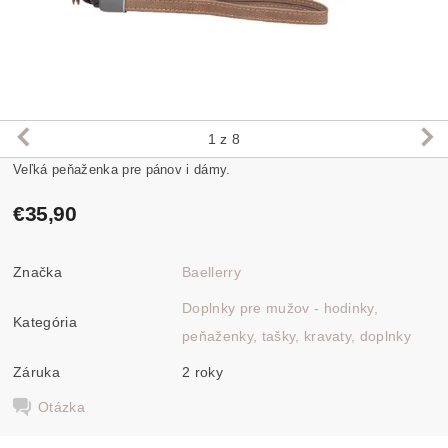
1
z 8
Veľká peňaženka pre pánov i dámy.
€35,90
Značka
Baellerry
Doplnky pre mužov - hodinky,
Kategória
peňaženky, tašky, kravaty, doplnky
Záruka
2 roky
Otázka