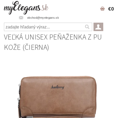
€0
obchod@myelegans.sk
VEĽKÁ UNISEX PEŇAŽENKA Z PU
KOŽE (ČIERNA)