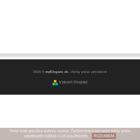
2026 ©
myElegans.sk
, všetky práva vyhradené
Vytvoril Shoptet
Tento web používa súbory cookie. Ďalším prechádzaním tohto webu
vyjadrujete súhlas s ich používaním.
ROZUMIEM