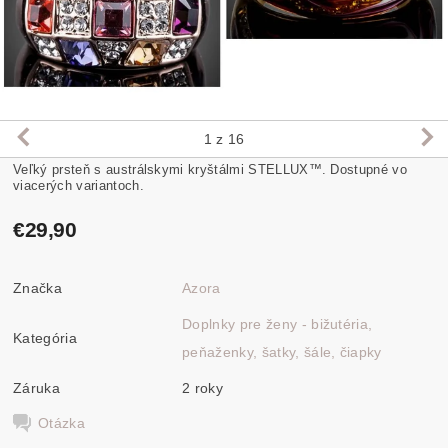
1
z 16
Veľký prsteň s austrálskymi kryštálmi STELLUX™.
Dostupné vo
viacerých variantoch.
€29,90
Značka
Azora
Doplnky pre ženy - bižutéria,
Kategória
peňaženky, šatky, šále, čiapky
Záruka
2 roky
Otázka