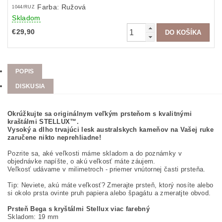
Farba: Ružová
1044/RUZ
Skladom
€29,90
POPIS
DISKUSIA
Okrúžkujte sa originálnym veľkým prsteňom s kvalitnými
kraštálmi STELLUX™.
Vysoký a dlho trvajúci lesk australskych kameňov na Vašej ruke
zaručene nikto neprehliadne!
Pozrite sa, aké veľkosti máme skladom a do poznámky v
objednávke napíšte, o akú veľkosť máte záujem.
Veľkosť udávame v milimetroch - priemer vnútornej časti prsteňa.
Tip: Neviete, akú máte veľkosť? Zmerajte prsteň, ktorý nosíte alebo
si okolo prsta ovinte pruh papiera alebo špagátu a zmeratjte obvod.
Prsteň Bega s kryštálmi Stellux viac farebný
Skladom: 19 mm