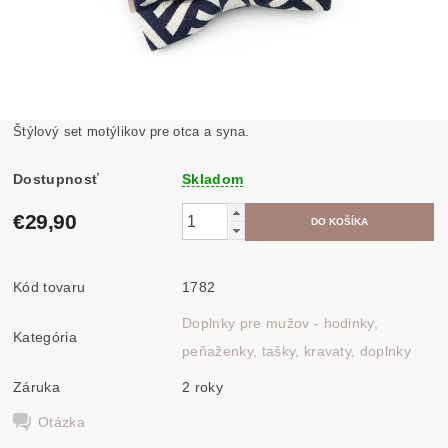
Štýlový set motýlikov pre otca a syna.
Dostupnosť
Skladom
€29,90
Kód tovaru
1782
Doplnky pre mužov - hodinky,
Kategória
peňaženky, tašky, kravaty, doplnky
Záruka
2 roky
Otázka