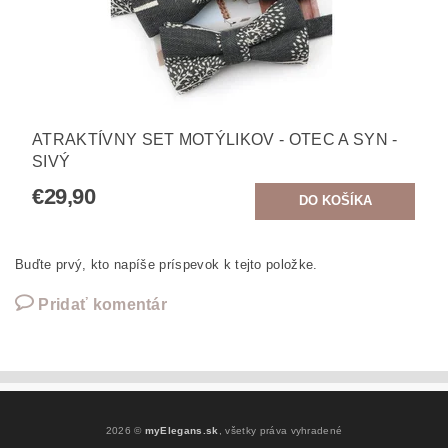
ATRAKTÍVNY SET MOTÝLIKOV - OTEC A SYN -
SIVÝ
€29,90
Buďte prvý, kto napíše príspevok k tejto položke.
Pridať komentár
2026 ©
myElegans.sk
, všetky práva vyhradené