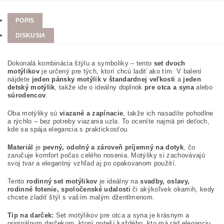
POPIS
DISKUSIA
Dokonalá kombinácia štýlu a symboliky – tento
set dvoch
motýlikov
je určený pre tých, ktorí chcú ladiť ako tím. V balení
nájdete
jeden pánsky motýlik v štandardnej veľkosti
a
jeden
detský motýlik
, takže ide o ideálny doplnok
pre otca a syna
alebo
súrodencov
.
Oba motýliky sú
viazané a zapínacie
, takže ich nasadíte pohodlne
a rýchlo – bez potreby viazania uzla. To oceníte najmä pri deťoch,
kde sa spája elegancia s praktickosťou.
Materiál
je
pevný, odolný a zároveň príjemný na dotyk
, čo
zaručuje komfort počas celého nosenia. Motýliky si zachovávajú
svoj tvar a elegantný vzhľad aj po opakovanom použití.
Tento
rodinný set motýlikov
je ideálny na
svadby, oslavy,
rodinné fotenie, spoločenské udalosti
či akýkoľvek okamih, kedy
chcete zladiť štýl s vaším malým džentlmenom.
Tip na darček:
Set motýlikov pre otca a syna je krásnym a
originálnym darčekom, ktorý poteší každého, kto má rád eleganciu,