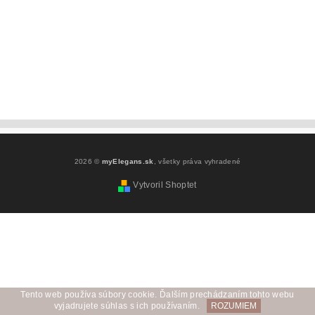
2026 ©
myElegans.sk
, všetky práva vyhradené
Vytvoril Shoptet
Tento web používa súbory cookie. Ďalším prechádzaním tohto webu
vyjadrujete súhlas s ich používaním.
ROZUMIEM