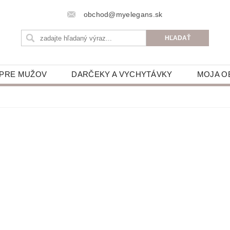
obchod@myelegans.sk
 PRE MUŽOV
DARČEKY A VYCHYTÁVKY
MOJA O