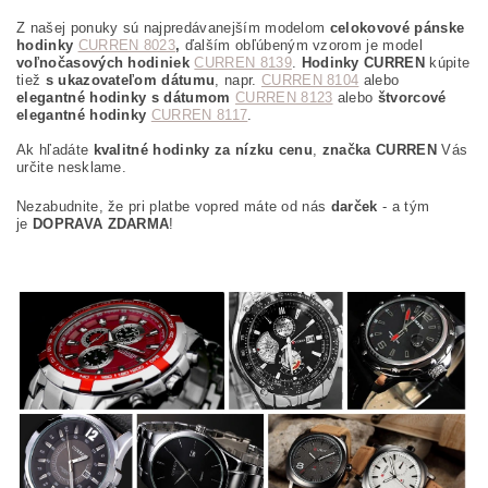
Z našej ponuky sú najpredávanejším modelom
celokovové pánske
hodinky
CURREN 8023
,
ďalším obľúbeným vzorom je model
voľnočasových hodiniek
CURREN 8139
.
Hodinky CURREN
kúpite
tiež
s ukazovateľom dátumu
, napr.
CURREN 8104
alebo
elegantné hodinky s dátumom
CURREN 8123
alebo
štvorcové
elegantné hodinky
CURREN 8117
.
Ak hľadáte
kvalitné hodinky za nízku cenu
,
značka CURREN
Vás
určite nesklame.
Nezabudnite, že pri platbe vopred máte od nás
darček
- a tým
je
DOPRAVA ZDARMA
!