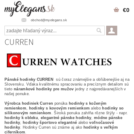
€0
obchod@myelegans.sk
CURREN
Pánské hodinky CURREN
sú čoraz známejšie a obľúbenejšie aj na
Slovensku. Vďaka kvalitnému spracovaniu a precíznym detailom sú
tieto
náramkové hodinky pre mužov
jedny z najpredávanejších v
našej ponuke.
Výrobca hodiniek Curren
ponúka
hodinky s koženým
remienkom
,
hodinky s kovovým remienkom
alebo
hodinky so
silikonovým remienkom
. Široká ponuka zahŕňa rôzne štýly - napr.
hodinky k obleku
,
elegantné pánske hodinky
,
módne pánske
hodinky
,
hodinky športovo elegantné
alebo
voľnočasové
hodinky
. Hodinky Curren sú známe aj ako
hodinky s veľkým
ciferníkom
.