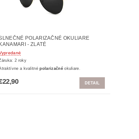
SLNEČNÉ POLARIZAČNÉ OKULIARE
KANAMARI - ZLATÉ
Vypredané
Záruka: 2 roky
Atraktívne a kvalitné
polarizačné
okuliare.
€22,90
DETAIL