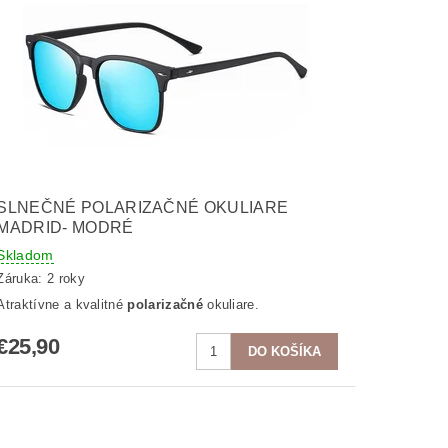
SLNEČNÉ POLARIZAČNÉ OKULIARE
MADRID- MODRÉ
Skladom
Záruka: 2 roky
Atraktívne a kvalitné
polarizačné
okuliare.
€25,90