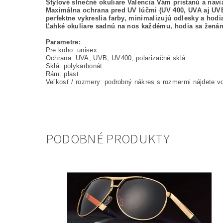
Štýlové slnečné okuliare Valencia Vám pristanú a navi
Maximálna ochrana pred UV lúčmi (UV 400, UVA aj UVB
perfektne vykreslia farby, minimalizujú odlesky a hodia
Ľahké okuliare sadnú na nos každému, hodia sa žená
Parametre:
Pre koho: unisex
Ochrana: UVA, UVB, UV400, polarizačné sklá
Sklá: polykarbonát
Rám: plast
Veľkosť / rozmery: podrobný nákres s rozmermi nájdete vo
PODOBNÉ PRODUKTY