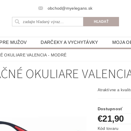
obchod@myelegans.sk
 PRE MUŽOV
DARČEKY A VYCHYTÁVKY
MOJA O
É OKULIARE VALENCIA - MODRÉ
ČNÉ OKULIARE VALENCI
Atraktívne a kvali
Dostupnosť
€21,90
Kód tovaru