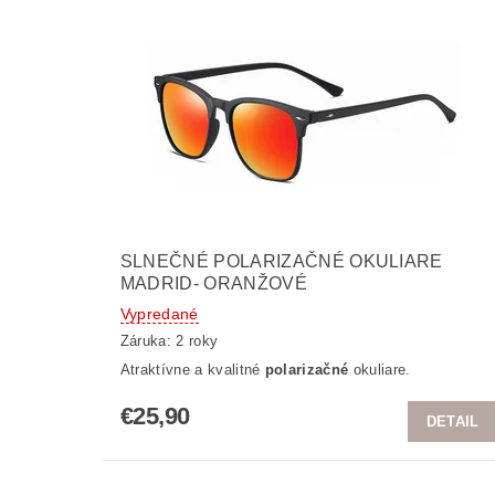
SLNEČNÉ POLARIZAČNÉ OKULIARE
MADRID- ORANŽOVÉ
Vypredané
Záruka: 2 roky
Atraktívne a kvalitné
polarizačné
okuliare.
€25,90
DETAIL