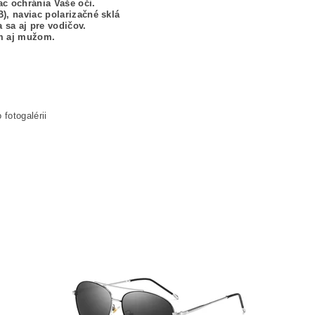
ac ochránia Vaše oči.
), naviac polarizačné sklá
 sa aj pre vodičov.
m aj mužom.
 fotogalérii