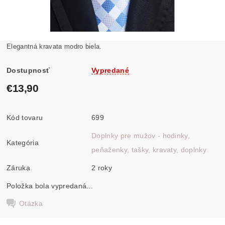
Elegantná kravata modro biela.
Dostupnosť
Vypredané
€13,90
Kód tovaru
699
Doplnky pre mužov - hodinky,
Kategória
peňaženky, tašky, kravaty, doplnky
Záruka
2 roky
Položka bola vypredaná...
Otázka