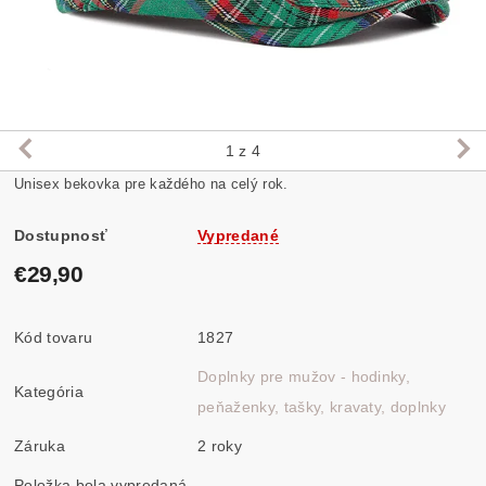
1
z 4
Unisex bekovka pre každého na celý rok.
Dostupnosť
Vypredané
€29,90
Kód tovaru
1827
Doplnky pre mužov - hodinky,
Kategória
peňaženky, tašky, kravaty, doplnky
Záruka
2 roky
Položka bola vypredaná...