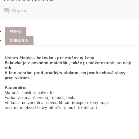
Otázka
POPIS
DISKUSIA
Unisex čiapka - bekovka - pre mužov aj ženy.
Bekovka je z pevného materiálu, takže ju môžete nosiť po celý
rok.
V lete ochráni pred prudkým slnkom, na jeseň schová vlasy
pred vetrom.
Parametre:
Materiál: bavlna, polyester
Farba: zelená, červená, modrá, biela
Veľkosť: univerzálna, obvod 58 cm (dospelé ženy majú
priemerne obvod hlavy 56-57cm, muži 57-58 cm)