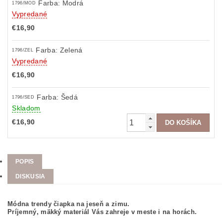
Farba: Modrá
1796/MOD
Vypredané
€16,90
Farba: Zelená
1796/ZEL
Vypredané
€16,90
Farba: Šedá
1796/SED
Skladom
€16,90
POPIS
DISKUSIA
Módna trendy čiapka na jeseň a zimu.
Príjemný, mäkký materiál Vás zahreje v meste i na horách.