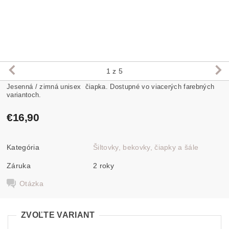
1
z 5
Jesenná / zimná unisex čiapka.
Dostupné vo viacerých farebných
variantoch.
€16,90
Kategória
Šiltovky, bekovky, čiapky a šále
Záruka
2 roky
Otázka
ZVOĽTE VARIANT